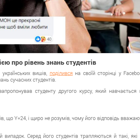
єю про рівень знань студентів
 українських вишів,
поділився
на своїй сторінці у Facebo
нань сучасних студентів.
апропонував студенту другого курсу, який навчається 
ів, що Y=24, і щиро не розумів, чому його відповідь вважа
 випадок. Серед його студентів трапляються й такі, які 