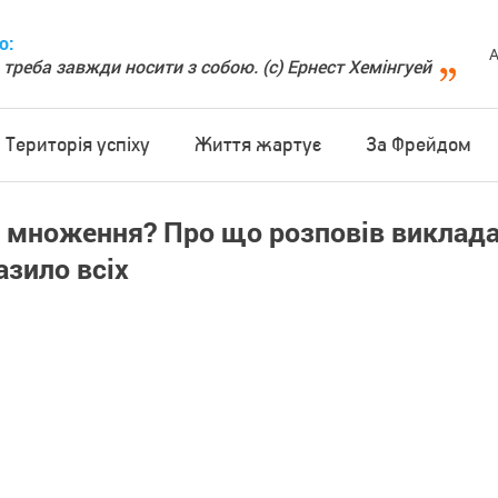
о:
А
 треба завжди носити з собою. (с) Ернест Хемінгуей
Територія успіху
Життя жартує
За Фрейдом
 множення? Про що розповів виклад
азило всіх