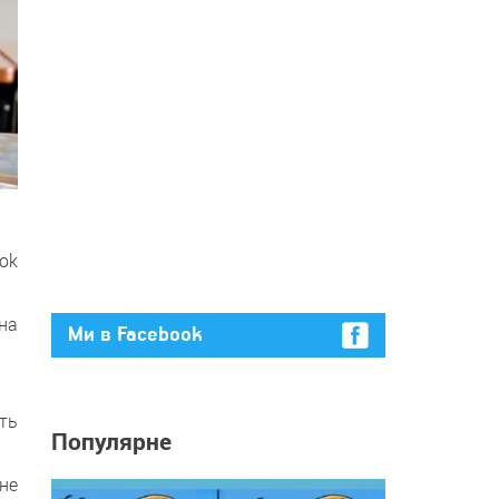
ok
на
Ми в Facebook
ють
Популярне
не