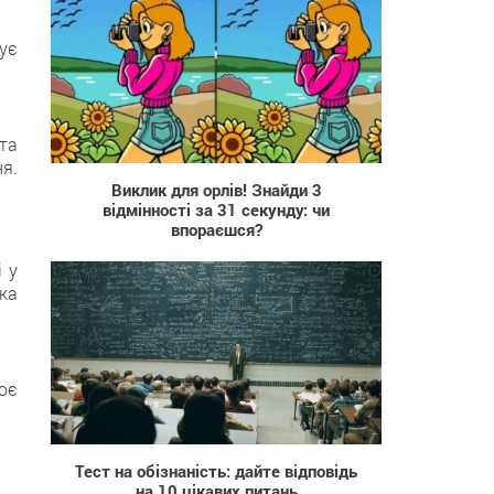
нує
644
 та
ня.
Виклик для орлів! Знайди 3
відмінності за 31 секунду: чи
впораєшся?
 у
ка
оє
16 912
Тест на обізнаність: дайте відповідь
на 10 цікавих питань