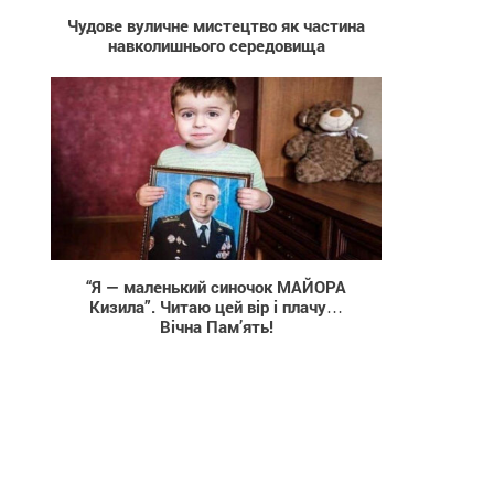
Чудове вуличне мистецтво як частина
навколишнього середовища
14 213
“Я — маленький синочок МАЙОРА
Кизила”. Читаю цей вір і плачу…
Вічна Пам’ять!