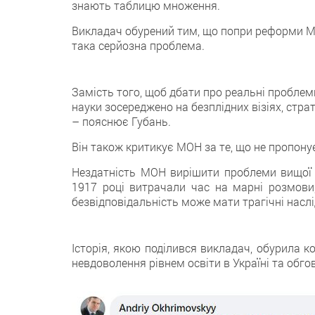
знають таблицю множення.
Викладач обурений тим, що попри реформи Мін
така серйозна проблема.
Замість того, щоб дбати про реальні проблеми 
науки зосереджено на безплідних візіях, стра
– пояснює Губань.
Він також критикує МОН за те, що не пропону
Нездатність МОН вирішити проблеми вищої о
1917 році витрачали час на марні розмови,
безвідповідальність може мати трагічні насл
Історія, якою поділився викладач, обурила 
невдоволення рівнем освіти в Україні та обг