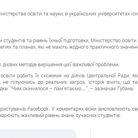
істерства освіти та науки, в українських університетах іс
студентів та рівень їхньої підготовки, Міністерство освіти
тегіях та планах, які не мають жодного практичного значен
є дієвих методів вирішення цієї важливої проблеми.
світи робить їх схожими на діячів Центральної Ради, які
 не готуючись до реальних загроз. Історія вчить, що та
ідки. “Чим скінчилося – пам’ятаємо…”, – зазначає Губань.
користувачів Facebook. У коментарях вони висловлюють св
оворюють жахливий рівень знань сучасних студентів.