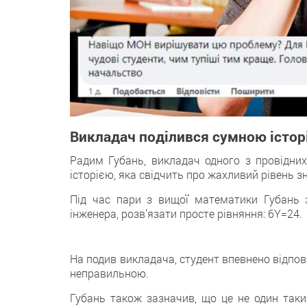
Викладач поділився сумною історі
Радим Губань, викладач одного з провідних
історією, яка свідчить про жахливий рівень з
Під час пари з вищої математики Губань з
інженера, розв’язати просте рівняння: 6Y=24.
На подив викладача, студент впевнено відпов
неправильною.
Губань також зазначив, що це не один такий