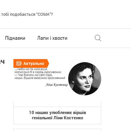
 тобі подобається “COMA”?
Підказки
Лапи і хвости
ач
Актуально
10 наших улюблених віршів
геніальної Ліни Костенко