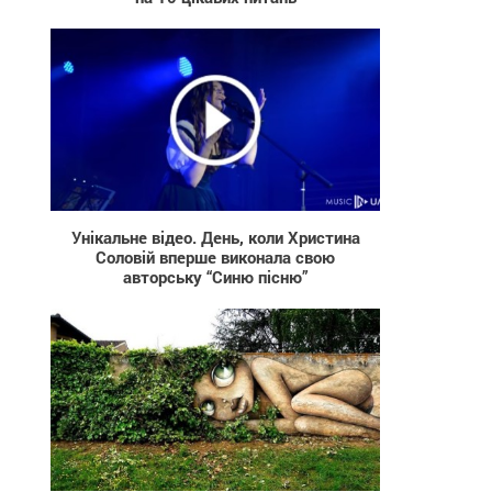
491
Унікальне відео. День, коли Христина
Соловій вперше виконала свою
авторську “Синю пісню”
2 467