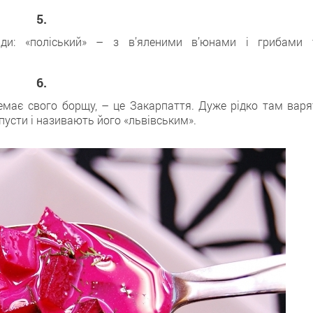
5.
и: «поліський» – з в’яленими в’юнами і грибами 
6.
 немає свого борщу, – це Закарпаття. Дуже рідко там варя
апусти і називають його «львівським».