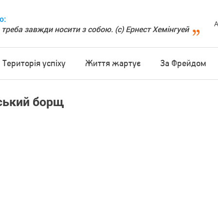
о:
А
 треба завжди носити з собою. (с) Ернест Хемінгуей
Територія успіху
Життя жартує
За Фрейдом
нський борщ