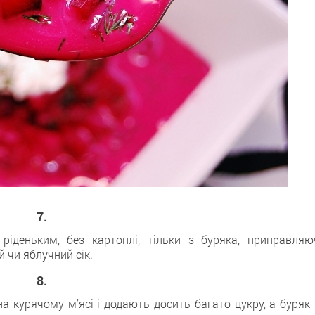
7.
іденьким, без картоплі, тільки з буряка, приправляю
 чи яблучний сік.
8.
а курячому м’ясі і додають досить багато цукру, а буряк 