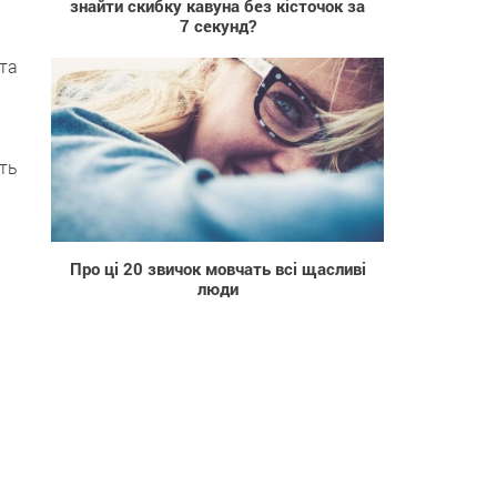
знайти скибку кавуна без кісточок за
7 секунд?
та
ть
21 676
Про ці 20 звичок мовчать всі щасливі
люди