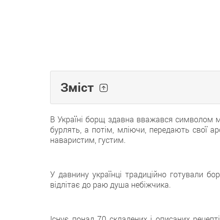
Зміст
В Україні борщ здавна вважався символом міц
бурлять, а потім, мліючи, передають свої а
наваристим, густим.
У давнину українці традиційно готували бо
відлітає до раю душа небіжчика.
Існує понад 70 складених і описаних рецеп