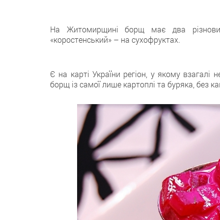
На Житомирщині борщ має два різновид
«коростенський» – на сухофруктах.
Є на карті України регіон, у якому взагалі
борщ із самої лише картоплі та буряка, без к