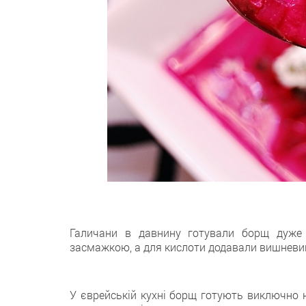
Галичани в давнину готували борщ дуже р
засмажкою, а для кислоти додавали вишневий
У єврейській кухні борщ готують виключно н