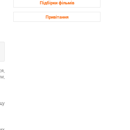
Підбірки фільмів
Привітання
ся,
м,
щу
их