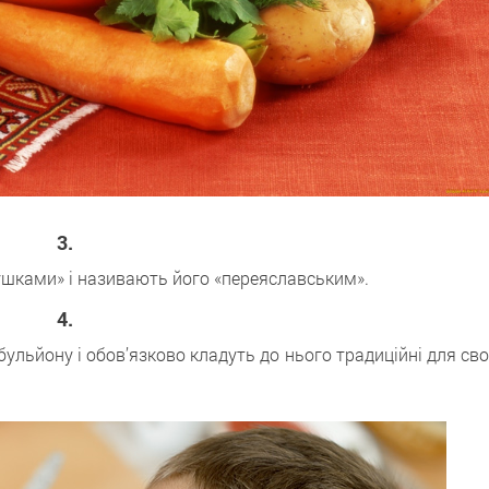
3.
ушками» і називають його «переяславським».
4.
ульйону і обов’язково кладуть до нього традиційні для св