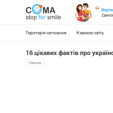
Влучн
Свято
Територія натхнення
Навколо світу
16 цікавих фактів про украї
Підказки