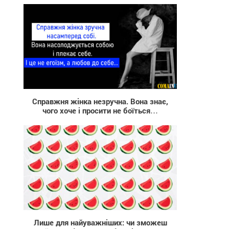
998
Справжня жінка незручна. Вона знає,
чого хоче і просити не боїться…
210
Лише для найуважніших: чи зможеш