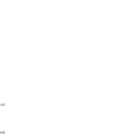
чи
не