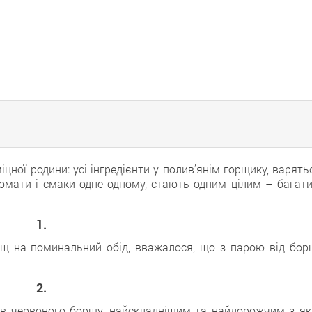
ної родини: усі інгредієнти у полив’янім горщику, варять
ромати і смаки одне одному, стають одним цілим – багати
1.
рщ на поминальний обід, вважалося, що з парою від бор
2.
тів червоного борщу, найскладнішим та найдорожчим з як