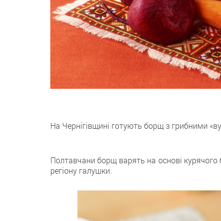
На Чернігівщині готують борщ з грибними «в
Полтавчани борщ варять на основі курячого б
регіону галушки.