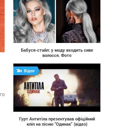
1 698
Бабуся-стайл: у моду входить сиве
волосся. Фото
Відео
ого
1 548
Гурт Антитіла презентував офіційний
кліп на пісню “Одинак” (відео)