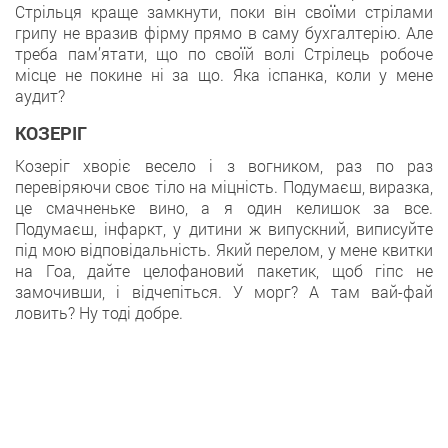
Стрільця краще замкнути, поки він своїми стрілами
грипу не вразив фірму прямо в саму бухгалтерію. Але
треба пам’ятати, що по своїй волі Стрілець робоче
місце не покине ні за що. Яка іспанка, коли у мене
аудит?
КОЗЕРІГ
Козеріг хворіє весело і з вогником, раз по раз
перевіряючи своє тіло на міцність. Подумаєш, виразка,
це смачненьке вино, а я один келишок за все.
Подумаєш, інфаркт, у дитини ж випускний, виписуйте
під мою відповідальність. Який перелом, у мене квитки
на Гоа, дайте целофановий пакетик, щоб гіпс не
замочивши, і відчепіться. У морг? А там вай-фай
ловить? Ну тоді добре.