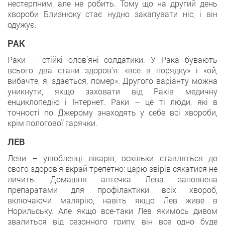
нестерпним, але не робить. Тому що на другий день
хвороби Близнюку стає нудно закапувати ніс, і він
одужує.
РАК
Раки – стійкі олов’яні солдатики. У Рака бувають
всього два стани здоров’я: «все в порядку» і «ой,
вибачте, я, здається, помер». Другого варіанту можна
уникнути, якщо заховати від Раків медичну
енциклопедію і Інтернет. Раки – це ті люди, які в
точності по Джерому знаходять у себе всі хвороби,
крім пологової гарячки.
ЛЕВ
Леви – улюбленці лікарів, оскільки ставляться до
свого здоров’я вкрай трепетно: царю звірів сякатися не
личить. Домашня аптечка Лева заповнена
препаратами для профілактики всіх хвороб,
включаючи малярію, навіть якщо Лев живе в
Норильську. Але якщо все-таки Лев якимось дивом
звалиться від сезонного грипу, він все одно буде