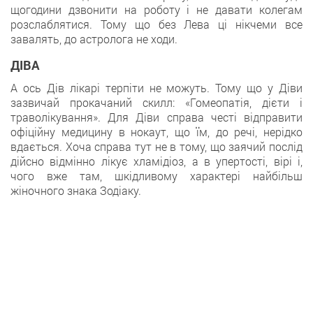
щогодини дзвонити на роботу і не давати колегам
розслаблятися. Тому що без Лева ці нікчеми все
завалять, до астролога не ходи.
ДІВА
А ось Дів лікарі терпіти не можуть. Тому що у Діви
зазвичай прокачаний скилл: «Гомеопатія, дієти і
траволікування». Для Діви справа честі відправити
офіційну медицину в нокаут, що їм, до речі, нерідко
вдається. Хоча справа тут не в тому, що заячий послід
дійсно відмінно лікує хламідіоз, а в упертості, вірі і,
чого вже там, шкідливому характері найбільш
жіночного знака Зодіаку.