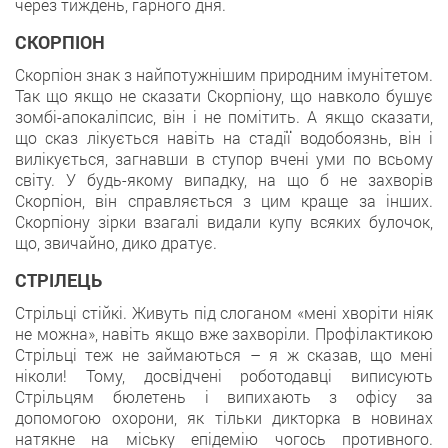
через тиждень, гарного дня.
СКОРПІОН
Скорпіон знак з найпотужнішим природним імунітетом.
Так що якщо не сказати Скорпіону, що навколо бушує
зомбі-апокаліпсис, він і не помітить. А якщо сказати,
що сказ лікується навіть на стадії водобоязнь, він і
вилікується, загнавши в ступор вчені уми по всьому
світу. У будь-якому випадку, на що б не захворів
Скорпіон, він справляється з цим краще за інших.
Скорпіону зірки взагалі видали купу всяких булочок,
що, звичайно, дико дратує.
СТРІЛЕЦЬ
Стрільці стійкі. Живуть під слоганом «мені хворіти ніяк
не можна», навіть якщо вже захворіли. Профілактикою
Стрільці теж не займаються – я ж сказав, що мені
ніколи! Тому, досвідчені роботодавці виписують
Стрільцям бюлетень і випихають з офісу за
допомогою охорони, як тільки дикторка в новинах
натякне на міську епідемію чогось противного.