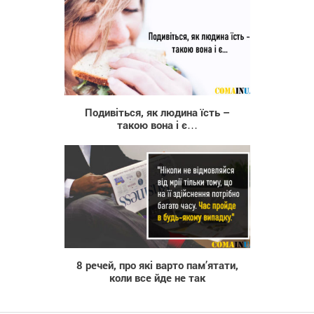
121 316
Подивіться, як людина їсть –
такою вона і є…
8 989
8 речей, про які варто пам’ятати,
коли все йде не так