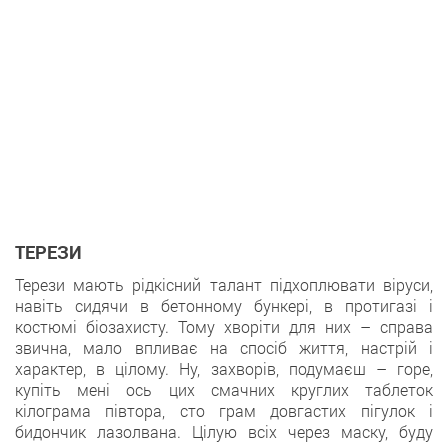
ТЕРЕЗИ
Терези мають рідкісний талант підхоплювати віруси,
навіть сидячи в бетонному бункері, в протигазі і
костюмі біозахисту. Тому хворіти для них – справа
звична, мало впливає на спосіб життя, настрій і
характер, в цілому. Ну, захворів, подумаєш – горе,
купіть мені ось цих смачних круглих таблеток
кілограма півтора, сто грам довгастих пігулок і
бидончик лазолвана. Цілую всіх через маску, буду