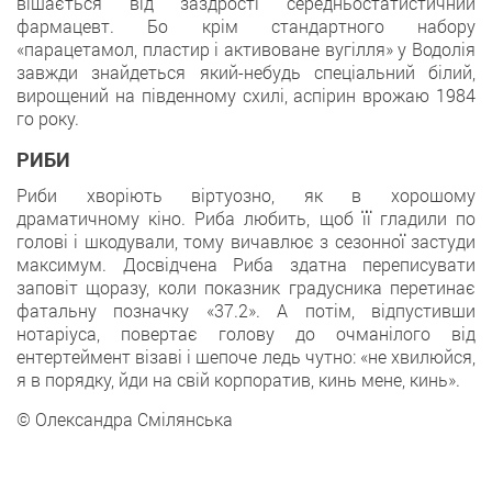
вішається від заздрості середньостатистичний
фармацевт. Бо крім стандартного набору
«парацетамол, пластир і активоване вугілля» у Водолія
завжди знайдеться який-небудь спеціальний білий,
вирощений на південному схилі, аспірин врожаю 1984
го року.
РИБИ
Риби хворіють віртуозно, як в хорошому
драматичному кіно. Риба любить, щоб її гладили по
голові і шкодували, тому вичавлює з сезонної застуди
максимум. Досвідчена Риба здатна переписувати
заповіт щоразу, коли показник градусника перетинає
фатальну позначку «37.2». А потім, відпустивши
нотаріуса, повертає голову до очманілого від
ентертеймент візаві і шепоче ледь чутно: «не хвилюйся,
я в порядку, йди на свій корпоратив, кинь мене, кинь».
© Олександра Смілянська