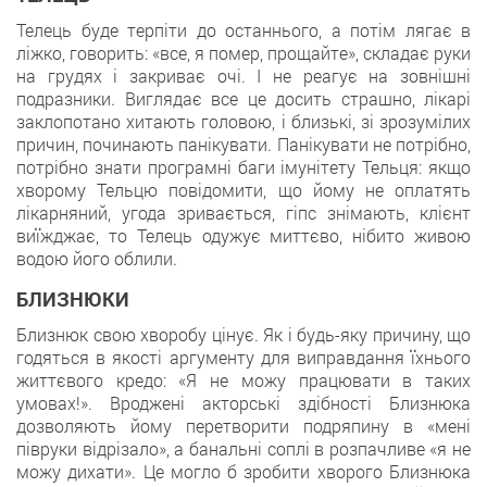
Телець буде терпіти до останнього, а потім лягає в
ліжко, говорить: «все, я помер, прощайте», складає руки
на грудях і закриває очі. І не реагує на зовнішні
подразники. Виглядає все це досить страшно, лікарі
заклопотано хитають головою, і близькі, зі зрозумілих
причин, починають панікувати. Панікувати не потрібно,
потрібно знати програмні баги імунітету Тельця: якщо
хворому Тельцю повідомити, що йому не оплатять
лікарняний, угода зривається, гіпс знімають, клієнт
виїжджає, то Телець одужує миттєво, нібито живою
водою його облили.
БЛИЗНЮКИ
Близнюк свою хворобу цінує. Як і будь-яку причину, що
годяться в якості аргументу для виправдання їхнього
життєвого кредо: «Я не можу працювати в таких
умовах!». Вроджені акторські здібності Близнюка
дозволяють йому перетворити подряпину в «мені
півруки відрізало», а банальні соплі в розпачливе «я не
можу дихати». Це могло б зробити хворого Близнюка