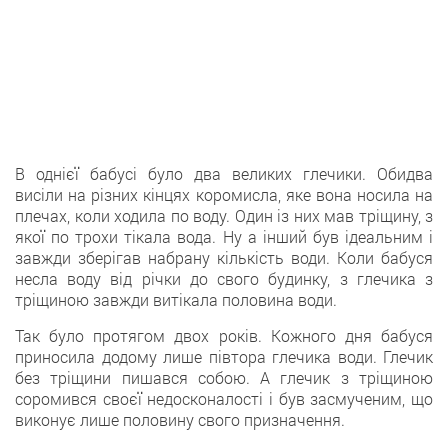
В однієї бабусі було два великих глечики. Обидва
висіли на різних кінцях коромисла, яке вона носила на
плечах, коли ходила по воду. Один із них мав тріщину, з
якої по трохи тікала вода. Ну а інший був ідеальним і
завжди зберігав набрану кількість води. Коли бабуся
несла воду від річки до свого будинку, з глечика з
тріщиною завжди витікала половина води.
Так було протягом двох років. Кожного дня бабуся
приносила додому лише півтора глечика води. Глечик
без тріщини пишався собою. А глечик з тріщиною
соромився своєї недосконалості і був засмученим, що
виконує лише половину свого призначення.