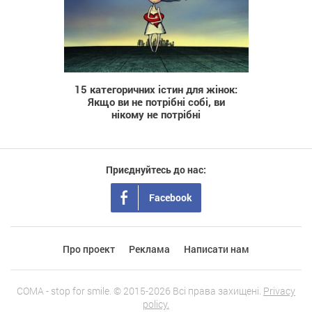
388
15 категоричних істин для жінок:
Якщо ви не потрібні собі, ви
нікому не потрібні
Приєднуйтесь до нас:
Facebook
Про проект
Реклама
Написати нам
COMA - stop for smile. © 2015-2026 Всі права захищені.
Privacy
policy.