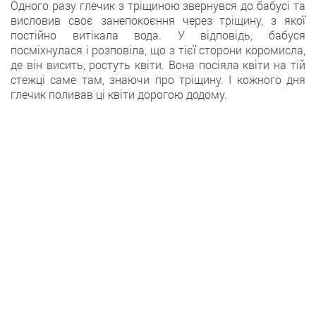
Одного разу глечик з тріщиною звернувся до бабусі та
висловив своє занепокоєння через тріщину, з якої
постійно витікала вода. У відповідь, бабуся
посміхнулася і розповіла, що з тієї сторони коромисла,
де він висить, ростуть квіти. Вона посіяла квіти на тій
стежці саме там, знаючи про тріщину. І кожного дня
глечик поливав ці квіти дорогою додому.