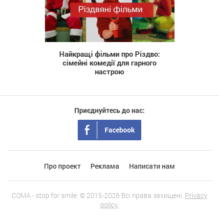
3 168
Найкращі фільми про Різдво:
сімейні комедії для гарного
настрою
Приєднуйтесь до нас:
Facebook
Про проект
Реклама
Написати нам
COMA - stop for smile. © 2015-2026 Всі права захищені.
Privacy
policy.