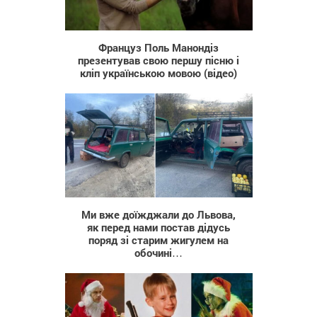
49 850
Француз Поль Манондіз
презентував свою першу пісню і
кліп українською мовою (відео)
2 252
Ми вже доїжджали до Львова,
як перед нами постав дідусь
поряд зі старим жигулем на
обочині…