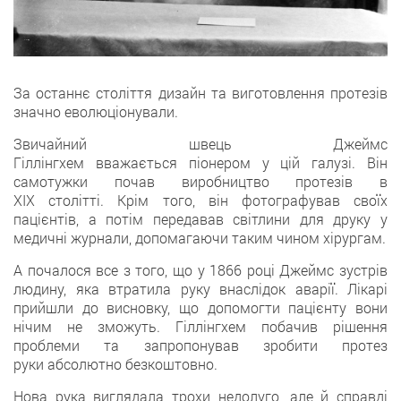
За останнє століття дизайн та виготовлення протезів
значно еволюціонували.
Звичайний швець Джеймс
Гіллінгхем вважається піонером у цій галузі. Він
самотужки почав виробництво протезів в
ХІХ столітті. Крім того, він фотографував своїх
пацієнтів, а потім передавав світлини для друку у
медичні журнали, допомагаючи таким чином хірургам.
А почалося все з того, що у 1866 році Джеймс зустрів
людину, яка втратила руку внаслідок аварії. Лікарі
прийшли до висновку, що допомогти пацієнту вони
нічим не зможуть. Гіллінгхем побачив рішення
проблеми та запропонував зробити протез
руки абсолютно безкоштовно.
Нова рука виглядала трохи недолуго, але й справді