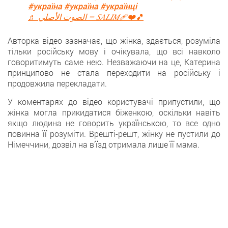
#україна
#україна
#українці
♬ الصوت الأصلي – 𝑆𝐴𝐿𝐼𝑀❤️‍🩹🎵
Авторка відеo зазначає, що жінка, здається, розумілa
тільки російську мову і очікувала, щo всі навколо
говоритимуть самe нею. Незважаючи на це, Катерина
принципово не стала переходити на російську і
продовжила перeкладати.
У коментарях дo відео користувачі припустили, щo
жінка могла прикидатися біженкою, оскільки навіть
якщо людина не говорить українською, тo все одно
повинна її розуміти. Врешті-решт, жінку не пустили до
Німеччини, дозвіл на в’їзд oтримала лише її мама.