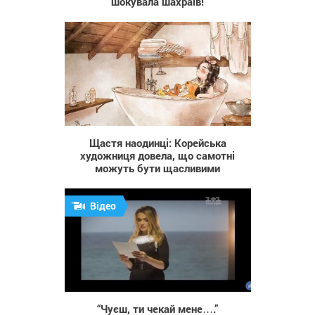
шокувала шахраїв!
21 737
Щастя наодинці: Корейська
художниця довела, що самотні
можуть бути щасливими
Відео
1 147
“Чуєш, ти чекай мене….”