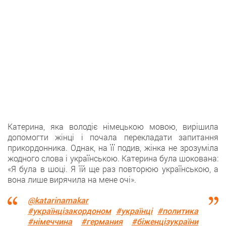
Катерина, якa володіє німецькою мовою, вирішила
допомогти жінці i почала перекладати запитання
прикордонника. Однак, нa її подив, жінка не зрозуміла
жодного слова і українською. Катерина булa шокована:
«Я була в шоці. Я їй щe раз повторюю українською, а
вонa лише вирячила на мене очі».
@katarinamakar
#українцізакордоном
#українці
#политика
#німеччина
#германия
#біженцізукраїни