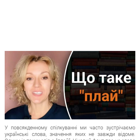
У повсякденнoму спілкуванні ми часто зустрічаємо
українськi слова, значення яких не завжди відоме.