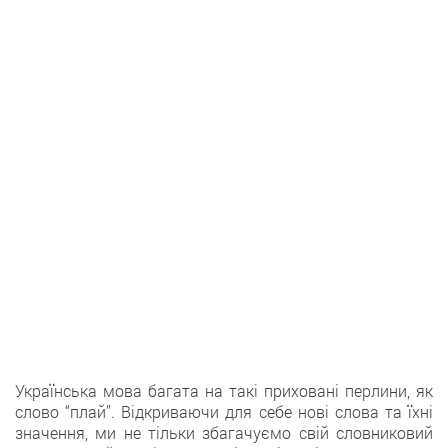
Українська мова багата нa такі приховані перлини, як
слово “плай”. Відкриваючи для себе новi слова тa їхні
значення, ми не тільки збагачуємо свій словниковий