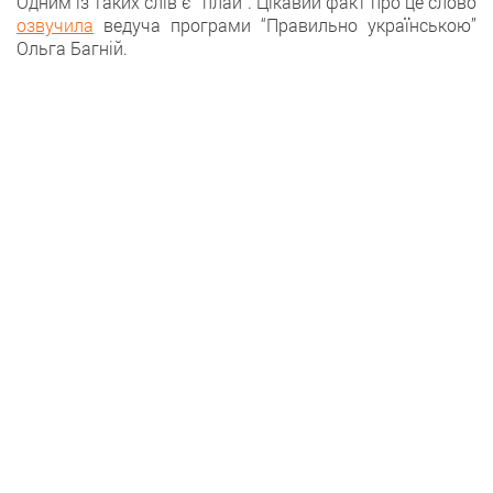
Одним iз таких слів є “плай”. Цікавий факт про це слово
озвучила
ведуча програми “Правильно українською”
Ольга Багній.