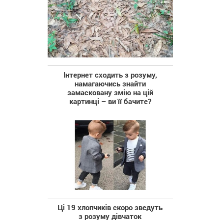
Інтернет сходить з розуму,
намагаючись знайти
замасковану змію на цій
картинці – ви її бачите?
Ці 19 хлопчиків скоро зведуть
з розуму дівчаток