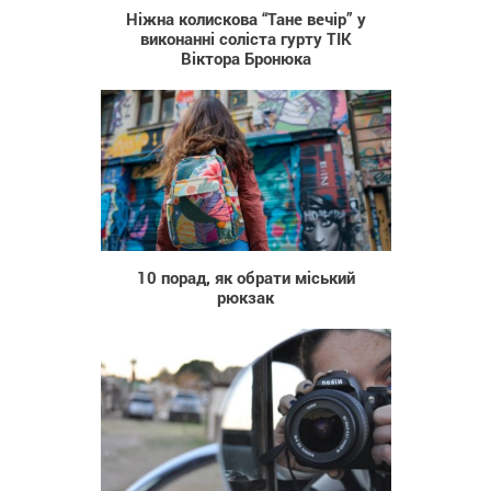
Ніжна колискова “Тане вечір” у
виконанні соліста гурту ТІК
Віктора Бронюка
47
10 порад, як обрати міський
рюкзак
1 159