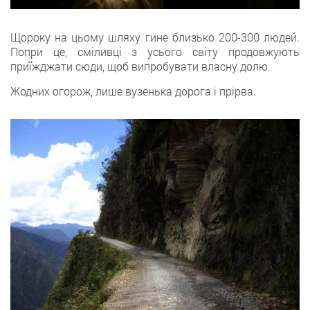
Щороку на цьому шляху гине близько 200-300 людей.
Попри це, сміливці з усього світу продовжують
приїжджати сюди, щоб випробувати власну долю.
Жодних огорож, лише вузенька дорога і прірва.