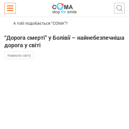
А тобі подобається “COMA”?
“Дорога смерті” у Болівії – найнебезпечніша
дорога у світі
Навколо світу