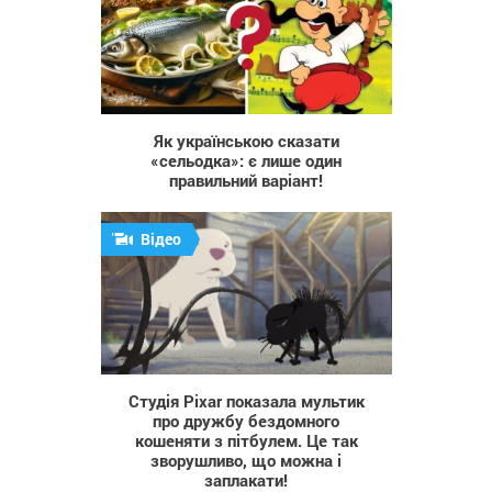
427
Як українською сказати
«сельодка»: є лише один
правильний варіант!
Відео
3 028
Студія Pixar показала мультик
про дружбу бездомного
кошеняти з пітбулем. Це так
зворушливо, що можна і
заплакати!