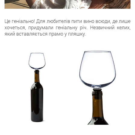
Це геніально! Для любителів пити вино всюди, де лише
хочеться, придумали геніальну річ. Незвичний келих,
який вставляється прамо у пляшку.