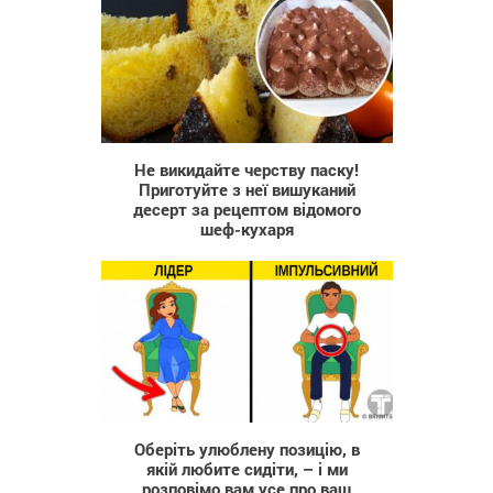
142
Не викидайте черству паску!
Приготуйте з неї вишуканий
десерт за рецептом відомого
шеф-кухаря
2 027
Оберіть улюблену позицію, в
якій любите сидіти, – і ми
розповімо вам усе про ваш