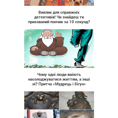
311
Виклик для справжніх
детективів! Чи знайдеш ти
прихований пончик за 10 секунд?
12 039
Чому одні люди вміють
насолоджуватися життям, а інші
ні? Притча «Мудрець і бігун»