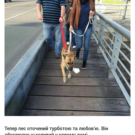
Тепер пес оточений турботою та любов’ю. Він
абсолютно щасливий у новому домі.