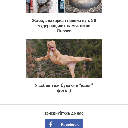
425
Жаба, знахарка і пивний пуп. 20
чудернацьких пам’ятників
Львова
1 091
У собак теж бувають “вдалі”
фото :)
Приєднуйтесь до нас:
Facebook