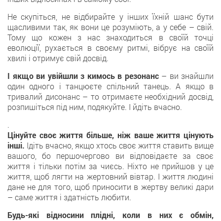
Не скупіться, не відбирайте у інших їхній шанс бути
щасливими так, як вони це розуміють, а у себе – свій.
Тому що кожен з нас знаходиться в своїй точці
еволюції, рухається в своєму ритмі, вібрує на своїй
хвилі і отримує свій досвід.
І якщо ви увійшли з кимось в резонанс
– ви знайшли
один одного і танцюєте спільний танець. А якщо в
тривалий дисонанс – то отримаєте необхідний досвід,
розпишіться під ним, подякуйте. І йдіть вчасно.
.
Цінуйте своє життя більше, ніж ваше життя цінують
інші.
Ідіть вчасно, якщо хтось своє життя ставить вище
вашого, бо першочергово ви відповідаєте за своє
життя і тільки потім за чиєсь. Ніхто не прийшов у це
життя, щоб лягти на жертовний вівтар. І життя людині
дане не для того, щоб приносити в жертву великі дари
– саме життя і здатність любити.
Будь-які відносини плідні, коли в них є обмін,