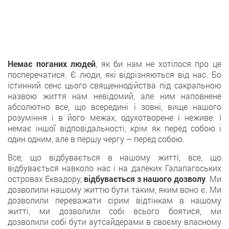
Немає поганих людей
, як би нам не хотілося про це
посперечатися. Є люди, які відрізняються від нас. Бо
істинний сенс цього священнодійства під сакральною
назвою життя нам невідомий, але ним наповнене
абсолютно все, що всередині і зовні, вище нашого
розуміння і в його межах, одухотворене і неживе. І
немає іншої відповідальності, крім як перед собою і
один одним, але в першу чергу – перед собою.
Все, що відбувається в нашому житті, все, що
відбувається навколо нас і на далеких Галапагоських
островах Еквадору,
відбувається з нашого дозволу
. Ми
дозволили нашому життю бути таким, яким воно є. Ми
дозволили переважати сірим відтінкам в нашому
житті, ми дозволили собі всього боятися, ми
дозволили собі бути аутсайдерами в своєму власному