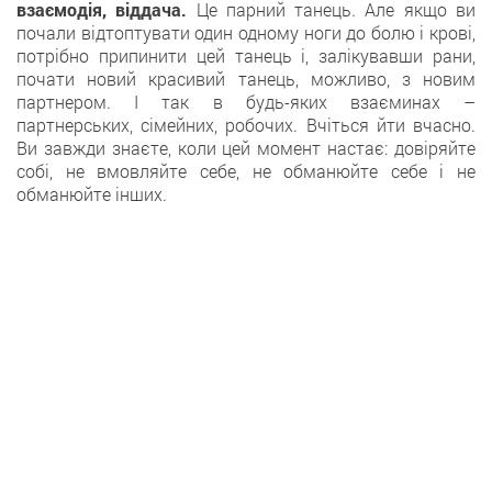
взаємодія, віддача.
Це парний танець. Але якщо ви
почали відтоптувати один одному ноги до болю і крові,
потрібно припинити цей танець і, залікувавши рани,
почати новий красивий танець, можливо, з новим
партнером. І так в будь-яких взаєминах –
партнерських, сімейних, робочих. Вчіться йти вчасно.
Ви завжди знаєте, коли цей момент настає: довіряйте
собі, не вмовляйте себе, не обманюйте себе і не
обманюйте інших.