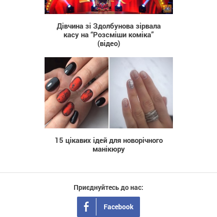
3 085
Дівчина зі Здолбунова зірвала
касу на “Розсміши коміка”
(відео)
1 913
15 цікавих ідей для новорічного
манікюру
Приєднуйтесь до нас:
Facebook