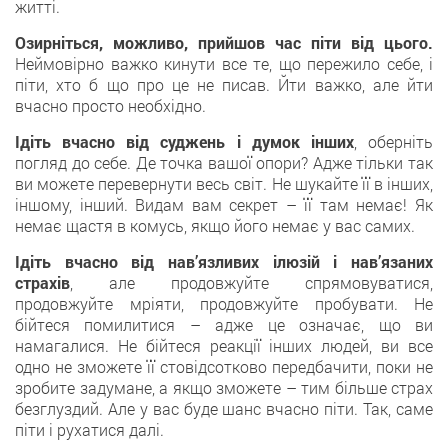
житті.
Озирніться, можливо, прийшов час піти від цього.
Неймовірно важко кинути все те, що пережило себе, і
піти, хто б що про це не писав. Йти важко, але йти
вчасно просто необхідно.
Ідіть вчасно від суджень і думок інших
, оберніть
погляд до себе. Де точка вашої опори? Адже тільки так
ви можете перевернути весь світ. Не шукайте її в інших,
іншому, інший. Видам вам секрет – її там немає! Як
немає щастя в комусь, якщо його немає у вас самих.
Ідіть вчасно від нав’язливих ілюзій і нав’язаних
страхів
, але продовжуйте спрямовуватися,
продовжуйте мріяти, продовжуйте пробувати. Не
бійтеся помилитися – адже це означає, що ви
намагалися. Не бійтеся реакції інших людей, ви все
одно не зможете її стовідсотково передбачити, поки не
зробите задумане, а якщо зможете – тим більше страх
безглуздий. Але у вас буде шанс вчасно піти. Так, саме
піти і рухатися далі.