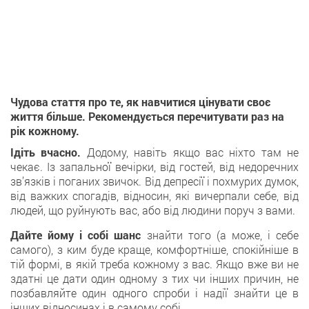
Чудова стаття про те, як навчитися цінувати своє
життя більше. Рекомендується перечитувати раз на
рік кожному.
Ідіть вчасно.
Додому, навіть якщо вас ніхто там не
чекає. Із запальної вечірки, від гостей, від недоречних
зв’язків і поганих звичок. Від депресії і похмурих думок,
від важких спогадів, відносин, які вичерпали себе, від
людей, що руйнують вас, або від людини поруч з вами.
Дайте йому і собі шанс
знайти того (а може, і себе
самого), з ким буде краще, комфортніше, спокійніше в
тій формі, в якій треба кожному з вас. Якщо вже ви не
здатні це дати один одному з тих чи інших причин, не
позбавляйте один одного спроби і надії знайти це в
інших відносинах і в самому собі.