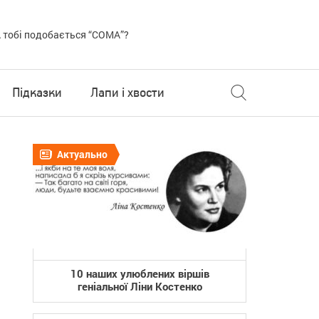
 тобі подобається “COMA”?
Підказки
Лапи і хвости
Актуально
10 наших улюблених віршів
геніальної Ліни Костенко