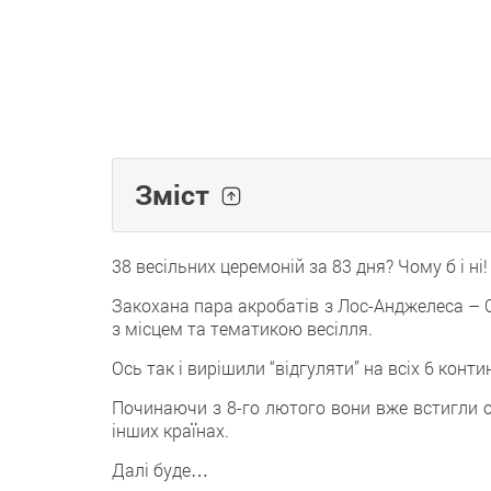
Зміст
38 весільних церемоній за 83 дня? Чому б і ні!
Закохана пара акробатів з Лос-Анджелеса – C
з місцем та тематикою весілля.
Ось так і вирішили “відгуляти” на всіх 6 конти
Починаючи з 8-го лютого вони вже встигли одру
інших країнах.
Далі буде…