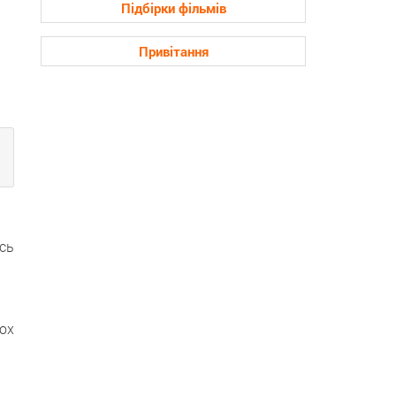
Підбірки фільмів
Привітання
ись
ьох