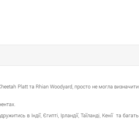
heetah Platt та Rhian Woodyard, просто не могла визначит
нентах.
житись в Індії, Єгипті, Ірландії, Таїланді, Кенії та багат