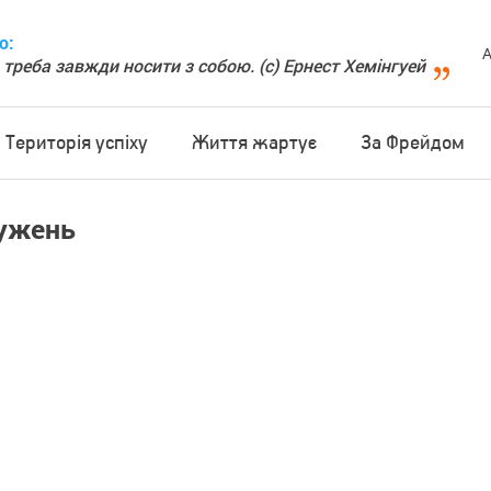
о:
А
 треба завжди носити з собою. (с) Ернест Хемінгуей
Територія успіху
Життя жартує
За Фрейдом
ружень