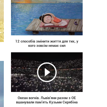
833
12 способів змінити життя для тих, у
кого зовсім немає сил
457
Океан вогнів. Львів’яни разом з ОЕ
вшанували пам’ять Кузьми Скрябіна