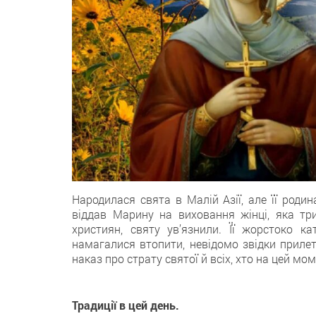
Народилася свята в Малій Азії, але її роди
віддав Марину на виховання жінці, яка тр
християн, святу ув’язнили. Її жорстоко к
намагалися втопити, невідомо звідки прилет
наказ про страту святої й всіх, хто на цей м
Традиції в цей день.