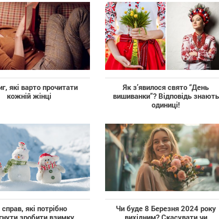
иг, які варто прочитати
Як з’явилося свято “День
кожній жінці
вишиванки”? Відповідь знають
одиниці!
 справ, які потрібно
Чи буде 8 Березня 2024 року
гнути зробити взимку
вихідним? Скасувати чи