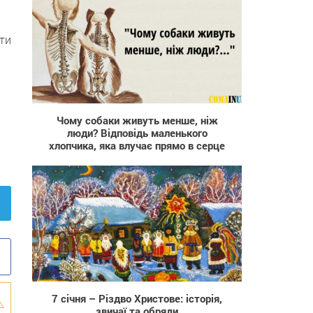
ти
14 544
Чому собаки живуть менше, ніж
люди? Відповідь маленького
хлопчика, яка влучає прямо в серце
745
7 січня – Різдво Христове: історія,
звичаї та обряди