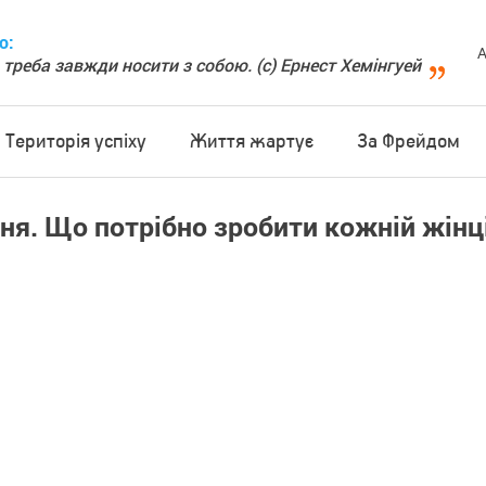
о:
А
 треба завжди носити з собою. (с) Ернест Хемінгуей
Територія успіху
Життя жартує
За Фрейдом
ня. Що потрібно зробити кожній жінц