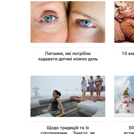
Питання, які потрібно
10 кн
задавати дитині кожен день
Щодо традицій та їх
50
спотворення… Знаєте, як
всти