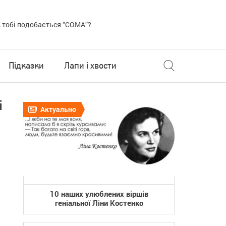
 тобі подобається “COMA”?
Підказки
Лапи і хвости
і
Актуально
10 наших улюблених віршів
геніальної Ліни Костенко