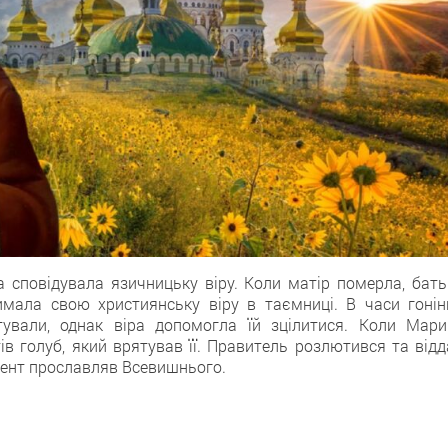
на сповідувала язичницьку віру. Коли матір померла, бать
имала свою християнську віру в таємниці. В часи гонін
атували, однак віра допомогла їй зцілитися. Коли Мари
ів голуб, який врятував її. Правитель розлютився та відд
омент прославляв Всевишнього.