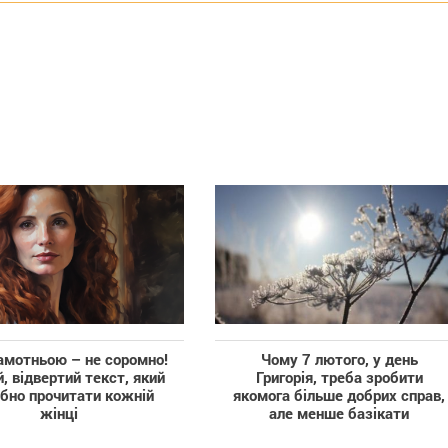
амотньою – не соромно!
Чому 7 лютого, у день
, відвертий текст, який
Григорія, треба зробити
ібно прочитати кожній
якомога більше добрих справ,
жінці
але менше базікати