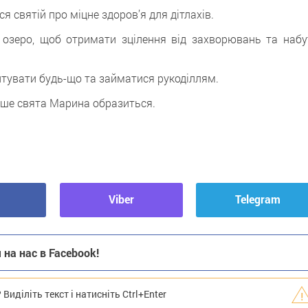
я святій про міцне здоров’я для дітлахів.
о озеро, щоб отримати зцілення від захворювань та набу
тувати будь-що та займатися рукоділлям.
акше свята Марина образиться.
Viber
Telegram
на нас в Facebook!
иділіть текст і натисніть Ctrl+Enter