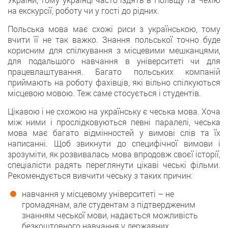
на екскурсії, роботу чи у гості до рідних.
Польська мова має схожі риси з українською, тому
вчити її не так важко. Знання польської точно буде
корисним для спілкування з місцевими мешканцями,
для подальшого навчання в університеті чи для
працевлаштування. Багато польських компаній
приймають на роботу фахівців, які вільно спілкуються
місцевою мовою. Теж саме стосується і студентів.
Цікавою і не схожою на українську є чеська мова. Хоча
між ними і прослідковуються певні паралелі, чеська
мова має багато відмінностей у вимові слів та їх
написанні. Щоб звикнути до специфічної вимови і
зрозуміти, як розвивалась мова впродовж своєї історії,
спеціалісти радять переглянути цікаві чеські фільми.
Рекомендується вивчити чеську з таких причин:
навчання у місцевому університеті – не
громадянам, але студентам з підтвердженим
знанням чеської мови, надається можливість
безкоштовного навчання у державних