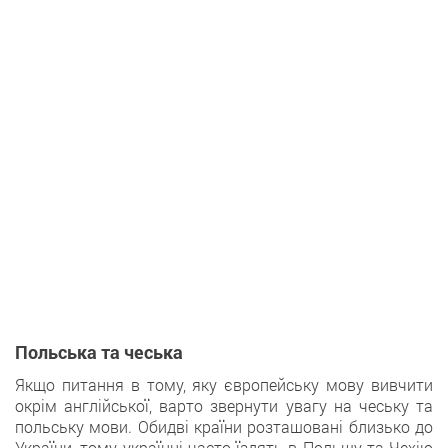
Польська та чеська
Якщо питання в тому, яку європейську мову вивчити
окрім англійської, варто звернути увагу на чеську та
польську мови. Обидві країни розташовані близько до
України, тому українці часто їздять в Польщу та Чехію