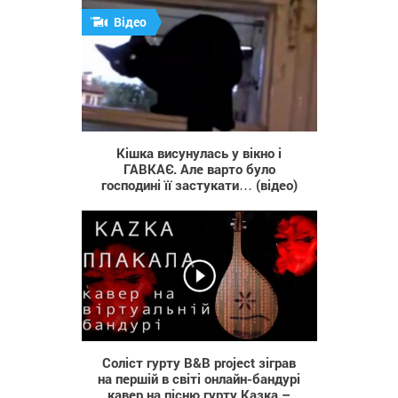
Відео
2 875
Кішка висунулась у вікно і
ГАВКАЄ. Але варто було
господині її застукати… (відео)
1 043
Соліст гурту B&B project зіграв
на першій в світі онлайн-бандурі
кавер на пісню гурту Казка –