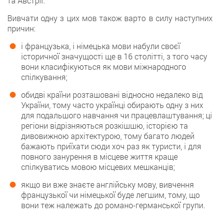
та Австрії.
Вивчати одну з цих мов також варто в силу наступних
причин:
і французька, і німецька мови набули своєї
історичної значущості ще в 16 столітті, з того часу
вони класифікуються як мови міжнародного
спілкування;
обидві країни розташовані відносно недалеко від
України, тому часто українці обирають одну з них
для подальшого навчання чи працевлаштування; ці
регіони відрізняються розкішшю, історією та
дивовижною архітектурою, тому багато людей
бажають приїхати сюди хоч раз як туристи, і для
повного занурення в місцеве життя краще
спілкуватись мовою місцевих мешканців;
якщо ви вже знаєте англійську мову, вивчення
французької чи німецької буде легшим, тому, що
вони теж належать до романо-германської групи.