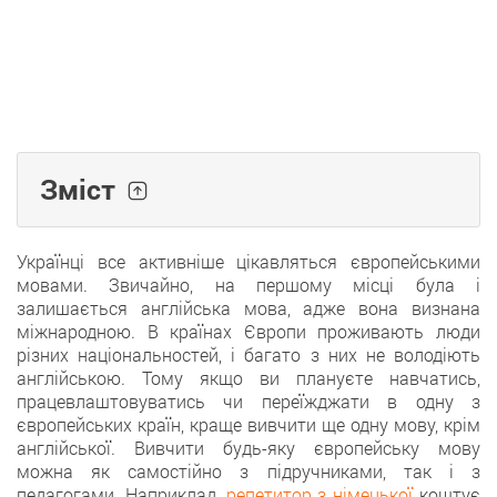
Зміст
Українці все активніше цікавляться європейськими
мовами. Звичайно, на першому місці була і
залишається англійська мова, адже вона визнана
міжнародною. В країнах Європи проживають люди
різних національностей, і багато з них не володіють
англійською. Тому якщо ви плануєте навчатись,
працевлаштовуватись чи переїжджати в одну з
європейських країн, краще вивчити ще одну мову, крім
англійської. Вивчити будь-яку європейську мову
можна як самостійно з підручниками, так і з
педагогами. Наприклад,
репетитор з німецької
коштує