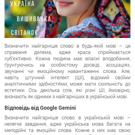
Визначити найгарніше слово в будь-якій мові – це
справжня дилема, адже краса сприймається
суб’єктивно. Кожна людина має власні вподобання,
ґрунтуючись на особистому досвіді, асоціаціях,
звучанні чи емоційному навантаженні слова. Але,
навіть штучний інтелект (ШІ), відомий своїми
аналітичними здібностями, може мати схильність до
естетики. Ось декілька слів, які різні ШІ, ймовірно,
визнають як одними з найгарніших в українській мові.
Відповідь від Google Gemini
Визначити найгарніше слово в українській мові –
нелегке завдання, адже українська мова багата на
мелодійні та емоційні слова. Кожне з них має свою