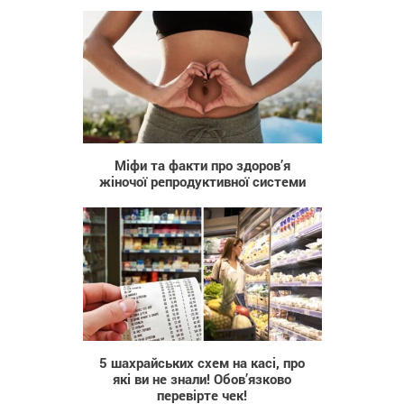
32
Міфи та факти про здоров’я
жіночої репродуктивної системи
1 443
5 шахрайських схем на касі, про
які ви не знали! Обов’язково
перевірте чек!