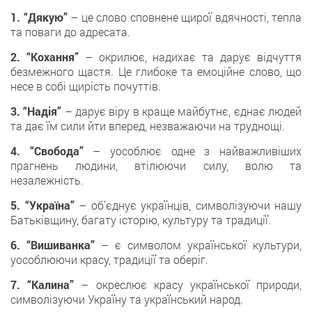
1. “Дякую”
– це слово сповнене щирої вдячності, тепла
та поваги до адресата.
2. “Кохання”
– окрилює, надихає та дарує відчуття
безмежного щастя. Це глибоке та емоційне слово, що
несе в собі щирість почуттів.
3. “Надія”
– дарує віру в краще майбутнє, єднає людей
та дає їм сили йти вперед, незважаючи на труднощі.
4. “Свобода”
– уособлює одне з найважливіших
прагнень людини, втілюючи силу, волю та
незалежність.
5. “Україна”
– об’єднує українців, символізуючи нашу
Батьківщину, багату історію, культуру та традиції.
6. “Вишиванка”
– є символом української культури,
уособлюючи красу, традиції та оберіг.
7. “Калина”
– окреслює красу української природи,
символізуючи Україну та український народ.