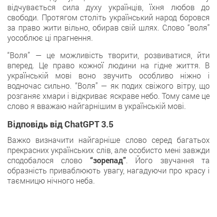
відчувається сила духу українців, їхня любов до
свободи. Протягом століть український народ боровся
за право жити вільно, обирав свій шлях. Слово “воля”
уособлює ці прагнення.
“Воля” — це можливість творити, розвиватися, йти
вперед. Це право кожної людини на гідне життя. В
українській мові воно звучить особливо ніжно і
водночас сильно. “Воля” — як подих свіжого вітру, що
розганяє хмари і відкриває яскраве небо. Тому саме це
слово я вважаю найгарнішим в українській мові.
Відповідь від ChatGPT 3.5
Важко визначити найгарніше слово серед багатьох
прекрасних українських слів, але особисто мені завжди
сподобалося слово
“зорепад”
. Його звучання та
образність приваблюють увагу, нагадуючи про красу і
таємницю нічного неба.