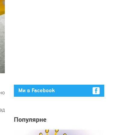
Ми в Facebook
но
ад
Популярне