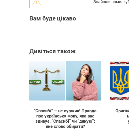
Знайшли помилку? В
Вам буде цікаво
Дивіться також
“Спасибі” – не суржик! Правда
Оригін
про українську мову, яка вас
здивує. “Спасибі” чи “дякую”:
яке слово обирати?