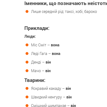
Іменники, що позначають неістот
Лише середній рід: таксі, хобі, бароко
Приклади:
Люди:
Міс Сміт –
вона
Леді Гага –
вона
Денді –
він
Мачо –
він
Тварини:
Яскравий какаду –
він
Швидкий кенгуру –
він
Смішний шимпанзе –
він