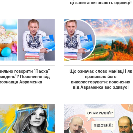
ці запитання знають одиниці!
вильно говорити “Пасха”
Що означає слово манівці і як
ликдень”? Пояснення від
правильно його
вознавця Авраменка
використовувати: пояснення
від Авраменка вас здивує!