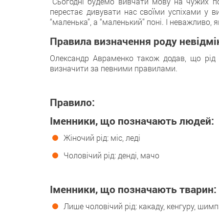
“Сьогодні будемо вивчати мову на чужих по
перестає дивувати нас своїми успіхами у вив
“маленька”, а “маленький” поні. І неважливо, 
Правила визначення роду невідмі
Олександр Авраменко також додав, що рід
визначити за певними правилами.
Правило:
Іменники, що позначають людей:
Жіночий рід: міс, леді
Чоловічий рід: денді, мачо
Іменники, що позначають тварин:
Лише чоловічий рід: какаду, кенгуру, шимп