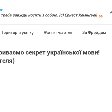
о:
А
 треба завжди носити з собою. (с) Ернест Хемінгуей
Територія успіху
Життя жартує
За Фрейдом
криваємо секрет української мови!
теля)