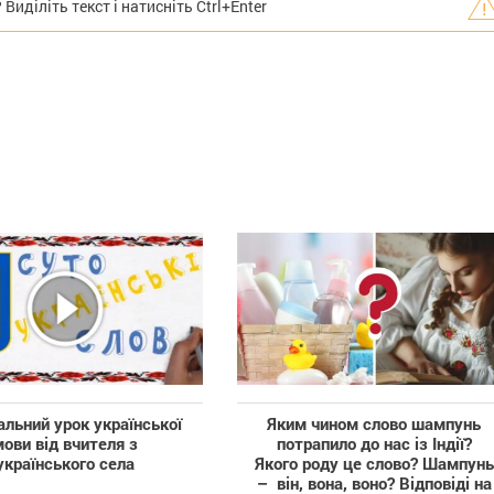
иділіть текст і натисніть Ctrl+Enter
альний урок української
Яким чином слово шампунь
мови від вчителя з
потрапило до нас із Індії?
українського села
Якого роду це слово? Шампунь
– він, вона, воно? Відповіді на