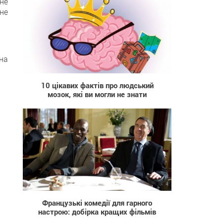
не
не
на
15 727
10 цікавих фактів про людський
мозок, які ви могли не знати
73
Французькі комедії для гарного
настрою: добірка кращих фільмів