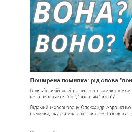
Поширена помилка: рід слова “пон
В українській мові поширена помилка у вжива
його визначити: “він”, “вона” чи “воно”?
Відомий мовознавець Олександр Авраменко п
помилки, яку робила співачка Оля Полякова, ко