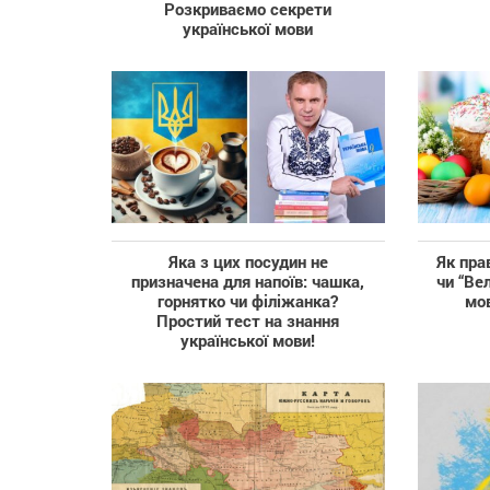
Розкриваємо секрети
української мови
Яка з цих посудин не
Як пра
призначена для напоїв: чашка,
чи “Ве
горнятко чи філіжанка?
мо
Простий тест на знання
української мови!