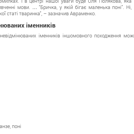
милках. І в центрі нашої уваги буде Оля Полякова, яка 
ченні мови. … “Бричка, у якій бігає маленька поні”. Ні, 
якої статі тваринка”, – зазначив Авраменко.
нюваних іменників
 невідмінюваних іменників іншомовного походження мож
анзе, поні