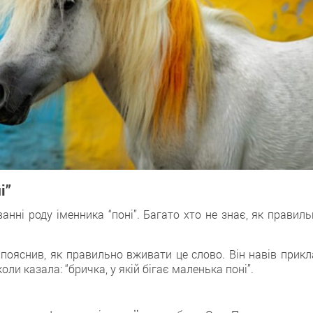
і”
нні роду іменника “поні”. Багато хто не знає, як правиль
ояснив, як правильно вживати це слово. Він навів прикл
ли казала: “бричка, у якій бігає маленька поні”.