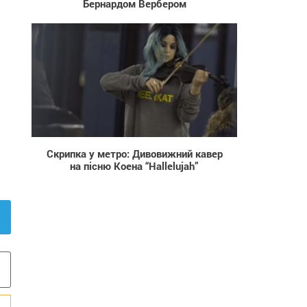
Бернардом Вербером
557
Скрипка у метро: Дивовижний кавер
на пісню Коена “Hallelujah”