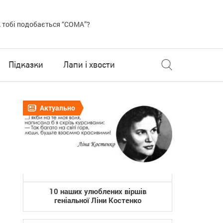
 тобі подобається “COMA”?
Підказки
Лапи і хвости
Актуально
10 наших улюблених віршів
геніальної Ліни Костенко