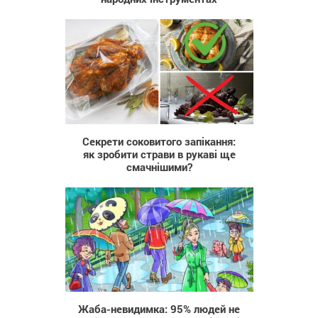
108
Секрети соковитого запікання:
як зробити страви в рукаві ще
смачнішими?
2 329
Жаба-невидимка: 95% людей не