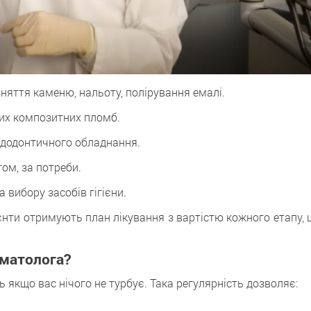
няття каменю, нальоту, полірування емалі.
них композитних пломб.
ндодонтичного обладнання.
том, за потреби.
вибору засобів гігієни.
цієнти отримують план лікування з вартістю кожного етапу,
оматолога?
ь якщо вас нічого не турбує. Така регулярність дозволяє: