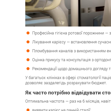
Професійна гігієна ротової порожнини — з
Лікування карієсу — встановлення сучас
Пломбування каналів з використанням е
Оцінка прикусу та консультація з ортодон
Рекомендації щодо домашнього догляду та 
У багатьох клініках в сфері стоматології па
дозволяє заздалегідь розрахувати бюджет.
Як часто потрібно відвідувати ст
Оптимальна частота — раз на 6 місяців, навіт
виявити карієс на ранній стадії;