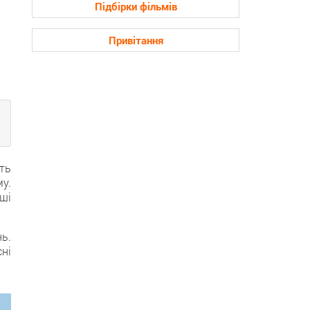
Підбірки фільмів
Привітання
ть
у.
ші
ь.
ні