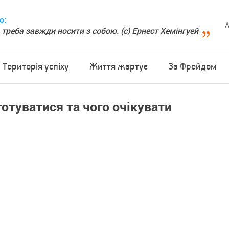
о:
А
 треба завжди носити з собою. (с) Ернест Хемінгуей
Територія успіху
Життя жартує
За Фрейдом
готуватися та чого очікувати