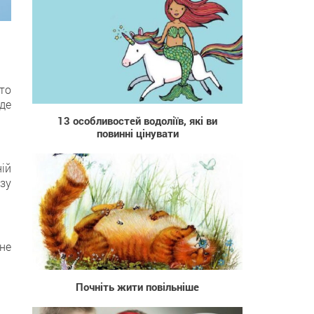
то
29 823
уде
13 особливостей водоліїв, які ви
повинні цінувати
ій
зу
не
460
Почніть жити повільніше