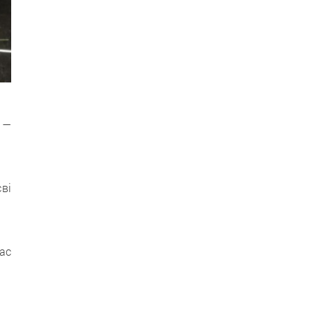
 —
ві
ас