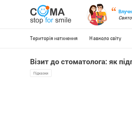
Влучн
Свято
Територія натхнення
Навколо світу
Візит до стоматолога: як під
Підказки