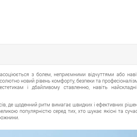
асоціюється з болем, неприємними відчуттями або наві
солютно новий рівень комфорту, безпеки та професіоналізм
нестетикам і дбайливому ставленню, навіть найскладні
сів, де щоденний ритм вимагає швидких і ефективних рішен
еликою популярністю серед тих, хто шукає якісні та сучас
рожнини.