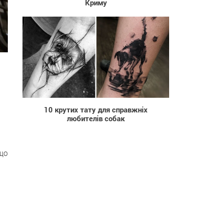
Криму
894
10 крутих тату для cправжніх
любителів собак
 що