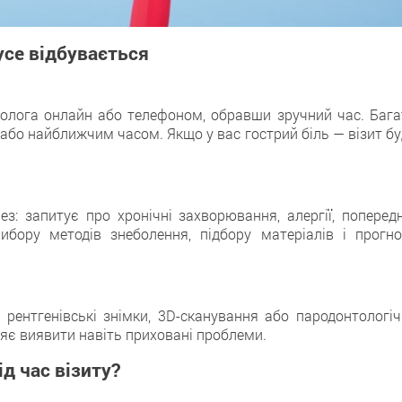
усе відбувається
олога онлайн або телефоном, обравши зручний час. Бага
ь або найближчим часом. Якщо у вас гострий біль — візит б
з: запитує про хронічні захворювання, алергії, попередн
ибору методів знеболення, підбору матеріалів і прогно
рентгенівські знімки, 3D-сканування або пародонтологіч
яє виявити навіть приховані проблеми.
д час візиту?