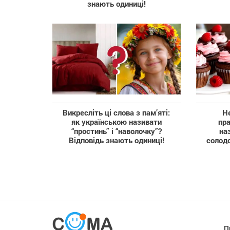
знають одиниці!
Викресліть ці слова з пам’яті:
Не
як українською називати
пр
“простинь” і “наволочку”?
на
Відповідь знають одиниці!
солод
П