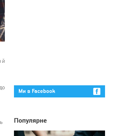
я й
до
Ми в Facebook
Популярне
ть