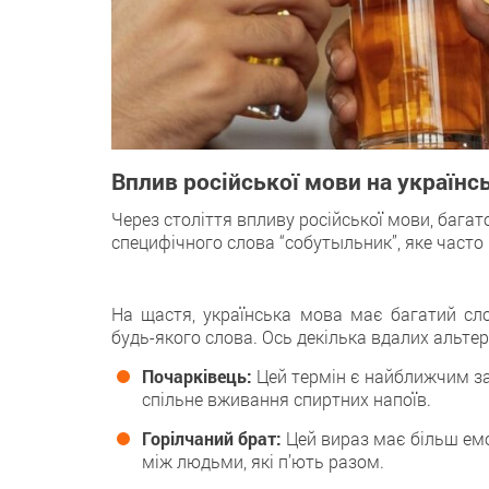
Вплив російської мови на українс
Через століття впливу російської мови, багат
специфічного слова “собутыльник”, яке часто
На щастя, українська мова має багатий сло
будь-якого слова. Ось декілька вдалих альте
Почарківець:
Цей термін є найближчим за
спільне вживання спиртних напоїв.
Горілчаний брат:
Цей вираз має більш емо
між людьми, які п’ють разом.