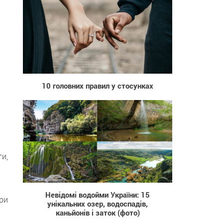
2 349
10 головних правил у стосунках
и,
18 845
Невідомі водойми України: 15
ри
унікальних озер, водоспадів,
каньйонів і заток (фото)