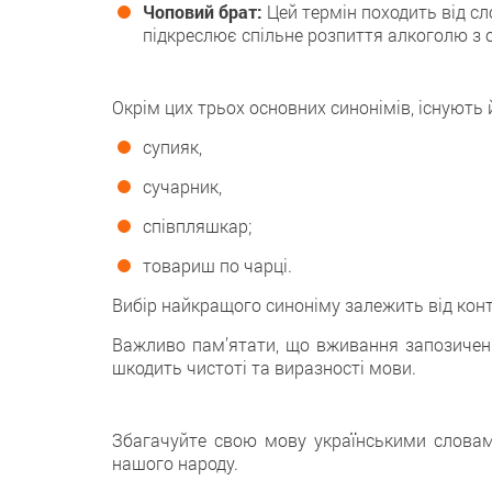
Чоповий брат:
Цей термін походить від сло
підкреслює спільне розпиття алкоголю з о
Окрім цих трьох основних синонімів, існують й
супияк,
сучарник,
співпляшкар;
товариш по чарці.
Вибір найкращого синоніму залежить від кон
Важливо пам’ятати, що вживання запозичень 
шкодить чистоті та виразності мови.
Збагачуйте свою мову українськими словам
нашого народу.