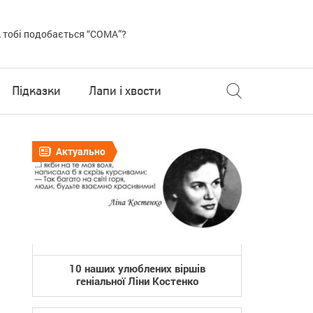
 тобі подобається “COMA”?
Підказки
Лапи і хвости
Актуально
10 наших улюблених віршів
геніальної Ліни Костенко