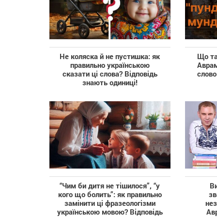
Не коляска й не пустишка: як
Що та
правильно українською
Аврам
сказати ці слова? Відповідь
слово
знають одиниці!
“Чим би дитя не тішилося”, “у
Ви
кого що болить”: як правильно
зв
замінити ці фразеологізми
нез
українською мовою? Відповідь
Ав