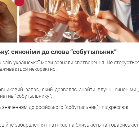
ьку: синоніми до слова “собутыльник”
о слів української мови зазнали спотворення. Це стосуєтьс
 вживається некоректно.
вниковий запас, який дозволяє знайти влучні синоніми 
рнатив “собутыльнику”:
 значенням до російського “собутыльник” і підкреслює
ційне забарвлення і натякає на близькість та товариськіс