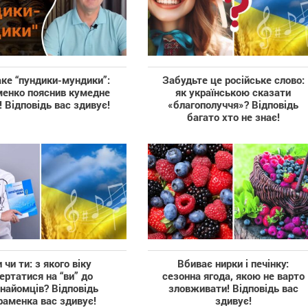
ке “пундики-мундики”:
Забудьте це російське слово:
енко пояснив кумедне
як українською сказати
! Відповідь вас здивує!
«благополуччя»? Відповідь
багато хто не знає!
 чи ти: з якого віку
Вбиває нирки і печінку:
ертатися на “ви” до
сезонна ягода, якою не варто
найомців? Відповідь
зловживати! Відповідь вас
раменка вас здивує!
здивує!