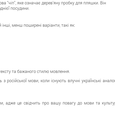
ва “чіп”, яке означає дерев’яну пробку для пляшки. Він
днієї посудини.
 інші, менш поширені варіанти, такі як:
тексту та бажаного стилю мовлення.
з російської мови, коли існують влучні українські аналог
и, адже це свідчить про вашу повагу до мови та культу