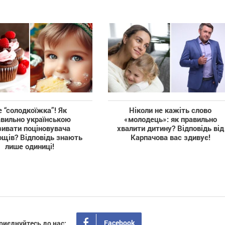
 “солодкоїжка”! Як
Ніколи не кажіть слово
авильно українською
«молодець»: як правильно
зивати поціновувача
хвалити дитину? Відповідь від
ощів? Відповідь знають
Карпачова вас здивує!
лише одиниці!
Facebook
риєднуйтесь до нас: