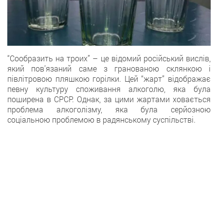
“Сообразить на троих” – це відомий російський вислів,
який пов’язаний саме з гранованою склянкою і
півлітровою пляшкою горілки. Цей “‎жарт”‎ відображає
певну культуру споживання алкоголю, яка була
поширена в СРСР. Однак, за цими жартами ховається
проблема алкоголізму, яка була серйозною
соціальною проблемою в радянському суспільстві.