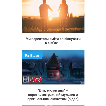
470
Ми перестали вміти співіснувати
в сім’ях…
Відео
1 603
“Дім, милий дім” –
короткометражний мультик з
оригінальним сюжетом (відео)