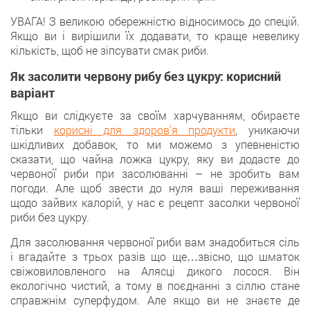
УВАГА! З великою обережністю відносимось до спецій.
Якщо ви і вирішили їх додавати, то краще невелику
кількість, щоб не зіпсувати смак риби.
Як засолити червону рибу без цукру: корисний
варіант
Якщо ви слідкуєте за своїм харчуванням, обираєте
тільки
корисні для здоров’я продукти
, уникаючи
шкідливих добавок, то ми можемо з упевненістю
сказати, що чайна ложка цукру, яку ви додасте до
червоної риби при засолюванні – не зробить вам
погоди. Але щоб звести до нуля ваші переживання
щодо зайвих калорій, у нас є рецепт засолки червоної
риби без цукру.
Для засолювання червоної риби вам знадобиться сіль
і вгадайте з трьох разів що ще…звісно, що шматок
свіжовиловленого на Алясці дикого лосося. Він
екологічно чистий, а тому в поєднанні з сіллю стане
справжнім суперфудом. Але якщо ви не знаєте де