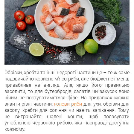
Обрізки, хребти та інші недорогі частини це – те ж саме
надзвичайно корисне м’ясо риби, але бюджетне і менш
привабливе на вигляд. Але, якщо його правильно
засолити, то для бутербродів, салатів чи закусок воно
нічим не поступатиметься філе. На прилавках можна
знайти різні частини:
голови риби
для ухи, обрізки для
засолу, хребти для соління чи навіть запікання. Тому,
не витрачайте шалені кошти, щоб поласувати
улюбленою червоною рибою, яка насправді доступна
кожному.