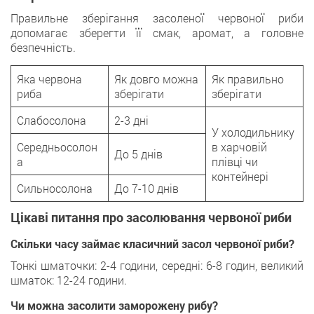
Правильне зберігання засоленої червоної риби
допомагає зберегти її смак, аромат, а головне
безпечність.
Яка червона
Як довго можна
Як правильно
риба
зберігати
зберігати
Слабосолона
2-3 дні
У холодильнику
Середньосолон
в харчовій
До 5 днів
а
плівці чи
контейнері
Сильносолона
До 7-10 днів
Цікаві питання про засолювання червоної риби
Скільки часу займає класичний засол червоної риби?
Тонкі шматочки: 2-4 години, середні: 6-8 годин, великий
шматок: 12-24 години.
Чи можна засолити заморожену рибу?