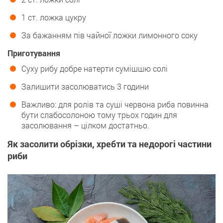
1 ст. ложка цукру
За бажанням пів чайної ложки лимонного соку
Приготування
Суху рибу добре натерти сумішшю солі
Залишити засолюватись 3 години
Важливо: для ролів та суші червона риба повинна
бути слабосолоною тому трьох годин для
засолювання – цілком достатньо.
Як засолити обрізки, хребти та недорогі частини
риби