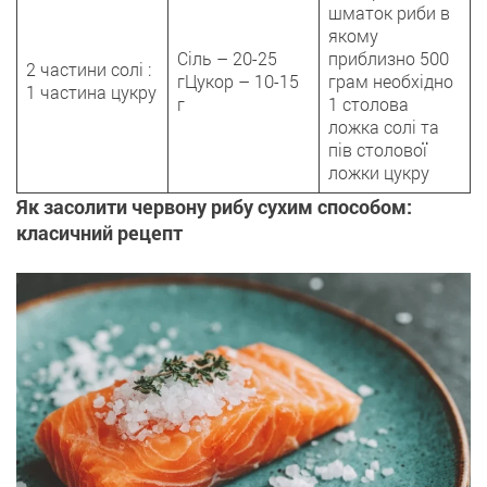
шматок риби в
якому
Сіль – 20-25
приблизно 500
2 частини солі :
гЦукор – 10-15
грам необхідно
1 частина цукру
г
1 столова
ложка солі та
пів столової
ложки цукру
Як засолити червону рибу сухим способом:
класичний рецепт