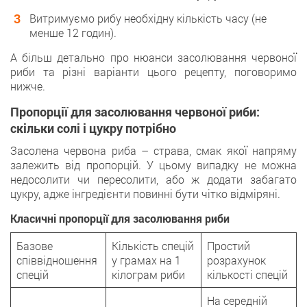
Витримуємо рибу необхідну кількість часу (не
менше 12 годин).
А більш детально про нюанси засолювання червоної
риби та різні варіанти цього рецепту, поговоримо
нижче.
Пропорції для засолювання червоної риби:
скільки солі і цукру потрібно
Засолена червона риба – страва, смак якої напряму
залежить від пропорцій. У цьому випадку не можна
недосолити чи пересолити, або ж додати забагато
цукру, адже інгредієнти повинні бути чітко відміряні.
Класичні пропорції для засолювання риби
Базове
Кількість спецій
Простий
співвідношення
у грамах на 1
розрахунок
спецій
кілограм риби
кількості спецій
На середній