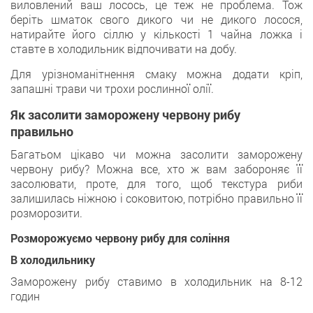
виловлений ваш лосось, це теж не проблема. Тож
беріть шматок свого дикого чи не дикого лосося,
натирайте його сіллю у кількості 1 чайна ложка і
ставте в холодильник відпочивати на добу.
Для урізноманітнення смаку можна додати кріп,
запашні трави чи трохи рослинної олії.
Як засолити заморожену червону рибу
правильно
Багатьом цікаво чи можна засолити заморожену
червону рибу? Можна все, хто ж вам забороняє її
засолювати, проте, для того, щоб текстура риби
залишилась ніжною і соковитою, потрібно правильно її
розморозити.
Розморожуємо червону рибу для соління
В холодильнику
Заморожену рибу ставимо в холодильник на 8-12
годин