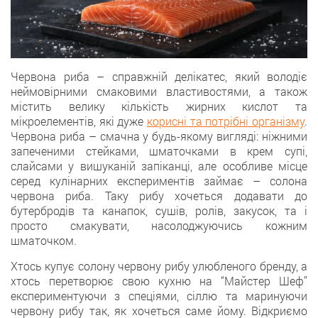
Червона риба – справжній делікатес, який володіє
неймовірними смаковими властивостями, а також
містить велику кількість жирних кислот та
мікроелементів, які дуже
корисні та потрібні організму
.
Червона риба – смачна у будь-якому вигляді: ніжними
запеченими стейками, шматочками в крем супі,
слайсами у вишуканій запіканці, але особливе місце
серед кулінарних експериментів займає – солона
червона риба. Таку рибу хочеться додавати до
бутербродів та канапок, сушів, ролів, закусок, та і
просто смакувати, насолоджуючись кожним
шматочком.
Хтось купує солону червону рибу улюбленого бренду, а
хтось перетворює свою кухню на “Майстер Шеф”
експериментуючи з спеціями, сіллю та маринуючи
червону рибу так, як хочеться саме йому. Відкриємо