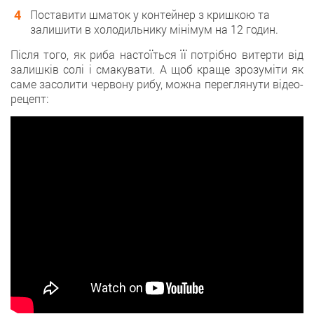
Поставити шматок у контейнер з кришкою та
залишити в холодильнику мінімум на 12 годин.
Після того, як риба настоїться її потрібно витерти від
залишків солі і смакувати. А щоб краще зрозуміти як
саме засолити червону рибу, можна переглянути відео-
рецепт: