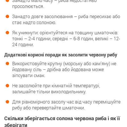
Занадто мало часу – риба недостатньо
просолюється.
Занадто довге засолювання – риба пересихає або
стає надто солоною.
Як уникнути: орієнтуйтеся на товщину шматочків:
тонкі – 2-4 години, середні – 6-8 годин, великі – 12-
24 години.
Додаткові корисні поради як засолити червону рибу
Використовуйте крупну (морську або кам’яну) не
йодовану сіль – дрібна або йодована може
зіпсувати смак.
Не засолюйте при кімнатній температурі,
залишайте тільки вихолодильнику.
Для рівномірного засолу час від часу перемішуйте
рибу або перевертайте шматочки.
Скільки зберігається солона червона риба і як її
зберігати