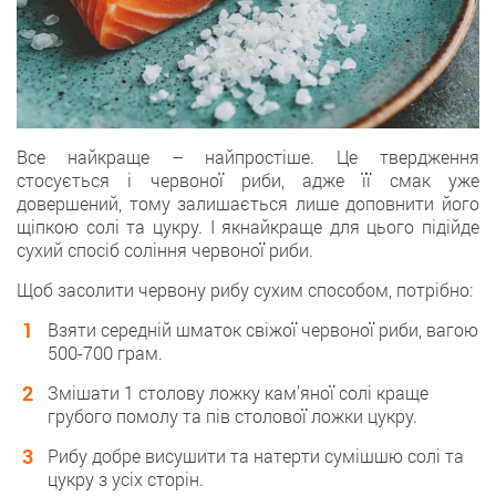
Все найкраще – найпростіше. Це твердження
стосується і червоної риби, адже її смак уже
довершений, тому залишається лише доповнити його
щіпкою солі та цукру. І якнайкраще для цього підійде
сухий спосіб соління червоної риби.
Щоб засолити червону рибу сухим способом, потрібно:
Взяти середній шматок свіжої червоної риби, вагою
500-700 грам.
Змішати 1 столову ложку кам’яної солі краще
грубого помолу та пів столової ложки цукру.
Рибу добре висушити та натерти сумішшю солі та
цукру з усіх сторін.