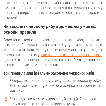
вам секрет, але червона риба засолена самостійно,
смакує набагато краще, за готову завакуумовану, тому
беріть найкращий шматок риби, сіль, наші поради і
вперед!
Як засолити червону рибу в домашніх умовах:
основні правила
Засолена червона риба це – сира риба, яка має
обмежений термін придатності. Купуючи її в магазині,
ми ніколи не можемо бути впевнені у достовірності дат
на упакуванні, тому
найкраща засолена червона риба
це та, яка засолена вами самостійно. А як це зробити
правильно, ми вам розкажемо.
Три правила для ідеально засоленої червоної риби
Обираємо лише якісну, свіжу або заморожену рибу.
М’ясо має бути пружним, без жодного стороннього
запаху.
Чітко дотримуємось пропорцій спецій: 2 столові
ложки солі та 1 столова ложка цукру.