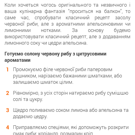
Коли хочеться чогось оригінального та незвичного і
ваша кулінарна фантазія “проситься на балкон”, то
саме час, спробувати класичний рецепт засолу
червоної риби, але з ароматними апельсиновими чи
лимонними нотками. За основу будемо
використовувати класичний рецепт, але з додаванням
лимонного соку чи цедри апельсина.
Готуємо солону червону рибу з цитрусовими
ароматами
Промокуємо філе червоної риби паперовим
рушником, нарізаємо бажаними шматками, або
залишаємо шматок цілим.
Рівномірно, з усіх сторін натираємо рибу сумішшю
солі та цукру.
Щедро поливаємо соком лимона або апельсина та
додаємо цедру.
Приправляємо спеціями, які допоможуть розкрити
смак риби: коріандр, розмарин кріп.