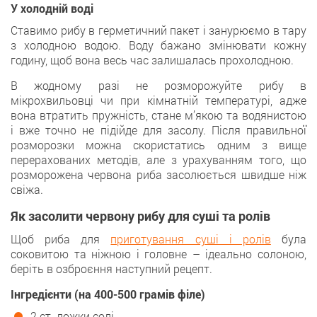
У холодній воді
Ставимо рибу в герметичний пакет і занурюємо в тару
з холодною водою. Воду бажано змінювати кожну
годину, щоб вона весь час залишалась прохолодною.
В жодному разі не розморожуйте рибу в
мікрохвильовці чи при кімнатній температурі, адже
вона втратить пружність, стане м’якою та водянистою
і вже точно не підійде для засолу. Після правильної
розморозки можна скористатись одним з вище
перерахованих методів, але з урахуванням того, що
розморожена червона риба засолюється швидше ніж
свіжа.
Як засолити червону рибу для суші та ролів
Щоб риба для
приготування суші і ролів
була
соковитою та ніжною і головне – ідеально солоною,
беріть в озброєння наступний рецепт.
Інгредієнти (на 400-500 грамів філе)
2 ст. ложки солі