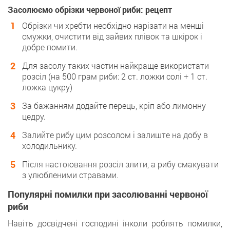
Засолюємо обрізки червоної риби: рецепт
Обрізки чи хребти необхідно нарізати на менші
смужки, очистити від зайвих плівок та шкірок і
добре помити.
Для засолу таких частин найкраще використати
розсіл (на 500 грам риби: 2 ст. ложки солі + 1 ст.
ложка цукру)
За бажанням додайте перець, кріп або лимонну
цедру.
Залийте рибу цим розсолом і залиште на добу в
холодильнику.
Після настоювання розсіл злити, а рибу смакувати
з улюбленими стравами.
Популярні помилки при засолюванні червоної
риби
Навіть досвідчені господині інколи роблять помилки,