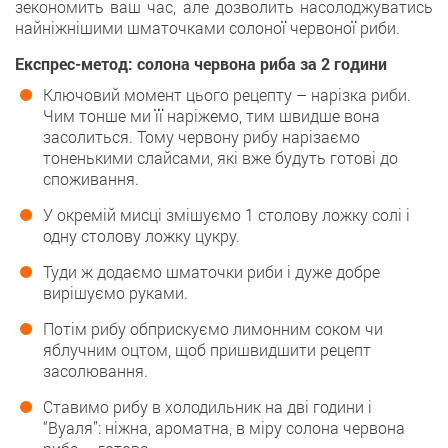
зекономить ваш час, але дозволить насолоджуватись
найніжнішими шматочками солоної червоної риби.
Експрес-метод: солона червона риба за 2 години
Ключовий момент цього рецепту – нарізка риби.
Чим тонше ми її наріжемо, тим швидше вона
засолиться. Тому червону рибу нарізаємо
тоненькими слайсами, які вже будуть готові до
споживання.
У окремій мисці змішуємо 1 столову ложку солі і
одну столову ложку цукру.
Туди ж додаємо шматочки риби і дуже добре
вирішуємо руками.
Потім рибу обприскуємо лимонним соком чи
яблучним оцтом, щоб пришвидшити рецепт
засолювання.
Ставимо рибу в холодильник на дві години і
“Вуаля”: ніжна, ароматна, в міру солона червона