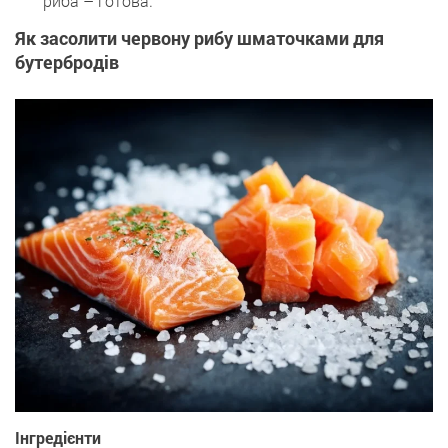
риба – готова.
Як засолити червону рибу шматочками для
бутербродів
Інгредієнти