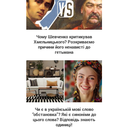
490
Чому Шевченко критикував
Хмельницького? Розкриваємо
причини його ненависті до
гетьмана
423
Чи є в українській мові слово
“обстановка”? Які є синоніми до
цього слова? Відповідь знають
одиниці!