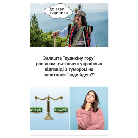
Залиште “кудикіну гору”
росіянам: витончені українські
відповіді з гумором на
запитання “куди йдеш?”