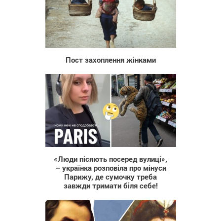
2 800
Пост захоплення жінками
832
«Люди пісяють посеред вулиці»,
– українка розповіла про мінуси
Парижу, де сумочку треба
завжди тримати біля себе!