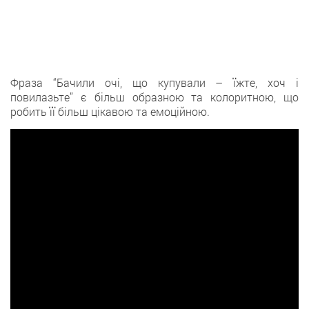
Фраза “Бачили очі, що купували – їжте, хоч і
повилазьте” є більш образною та колоритною, що
робить її більш цікавою та емоційною.