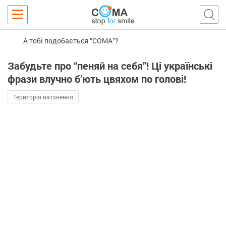
А тобі подобається “COMA”?
Забудьте про “пеняй на себя”! Ці українські
фрази влучно б’ють цвяхом по голові!
Територія натхнення