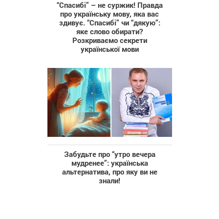
“Спасибі” – не суржик! Правда
про українську мову, яка вас
здивує. “Спасибі” чи “дякую”:
яке слово обирати?
Розкриваємо секрети
української мови
Забудьте про “утро вечера
мудренее”: українська
альтернатива, про яку ви не
знали!